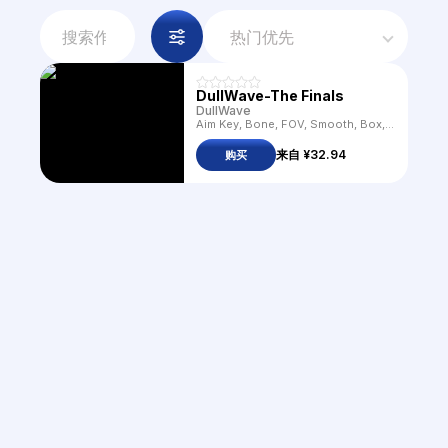
热门优先
DullWave-The Finals
DullWave
Aim Key, Bone, FOV, Smooth, Box, Snaplines, Distance, Name, Skeleton, Health Bar, Filled, Aim Lock, Invisibles, Player ESP, Head, No Recoil
来自
¥32.94
购买