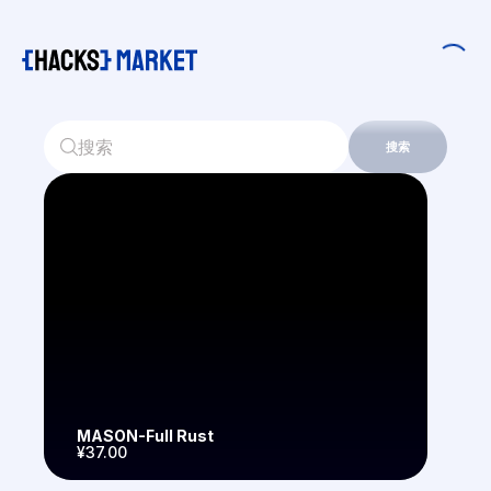
搜索
MASON-Full Rust
¥37.00