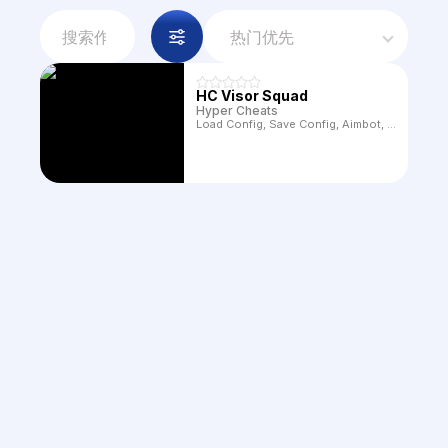
热门优先
HC Visor Squad
Hyper Cheats
Load Config, Save Config, Aimbot, Aim Key, Bone, FOV, Ignore Team, Smooth, Box, Snaplines, Distance, Name, Weapon, Skeleton, Crosshair, Containers, Radar, Radar Size, Vehicles, Visible Check, Target Line, Eye Line, Head Point, Health Bar, Filled Text, Filled Box, Team, Bots, Infinity Stamina, Speedhack, ESP Previewer, Size Text, Ignore Bots, Squad Id, Distance Limit