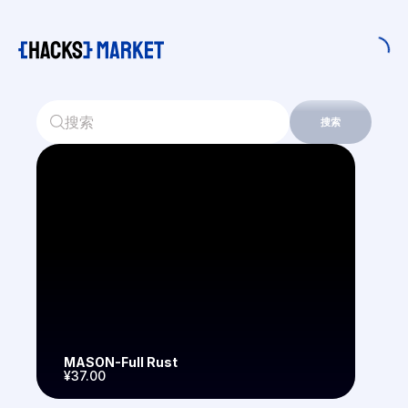
搜索
MASON-Full Rust
¥37.00